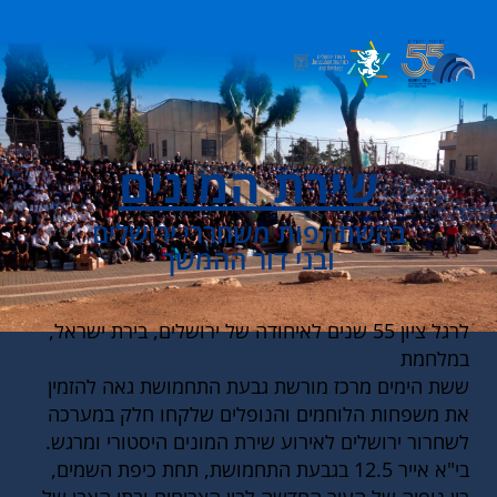
שירת המונים
בהשתתפות משחררי ירושלים
ובני דור ההמשך
לרגל ציון 55 שנים לאיחודה של ירושלים, בירת ישראל,
במלחמת
ששת הימים מרכז מורשת גבעת התחמושת גאה להזמין
את משפחות הלוחמים והנופלים שלקחו חלק במערכה
לשחרור ירושלים לאירוע שירת המונים היסטורי ומרגש.
בי"א אייר 12.5 בגבעת התחמושת, תחת כיפת השמים,