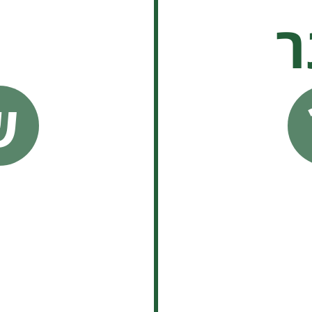
ר
א
ש