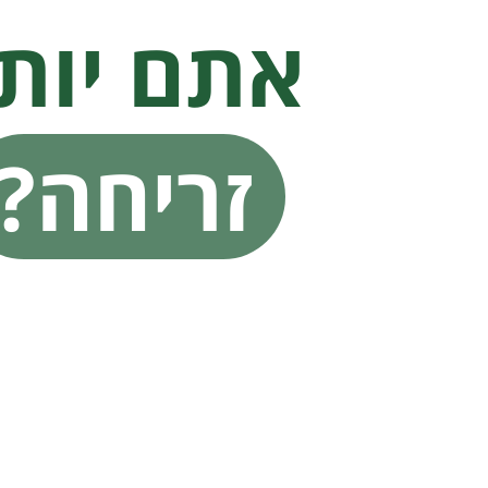
אתם יות
זריחה?