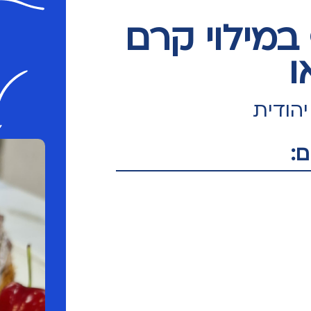
במילוי קרם
ו
הודית
: