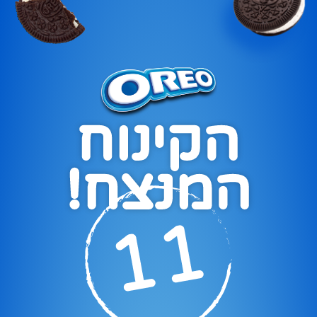
הקינוח
המנצח!