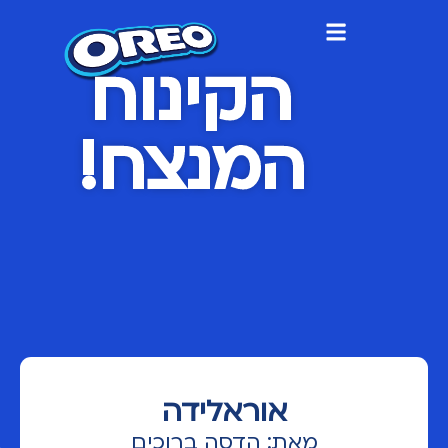
הקינוח
המנצח!
אוראלידה
למ
מאת: הדסה ברוכים