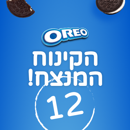
הקינוח
המנצח!