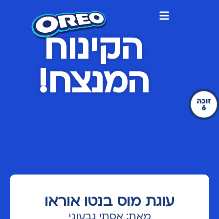
הקינוח
המנצח!
עוגת מוס בנטו אוראו
למ
מאת: אסתי גבעוני