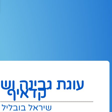
ה
עוגת גבינה וש
קדאיף
שיראל בובליל