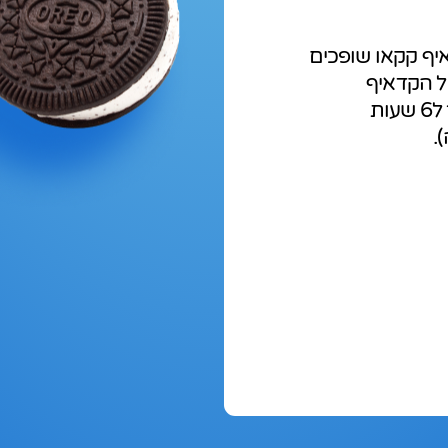
יף קקאו שופכים
ל הקדאיף
ת
.