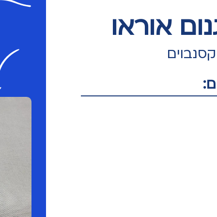
נום אוראו
סנבוים
: