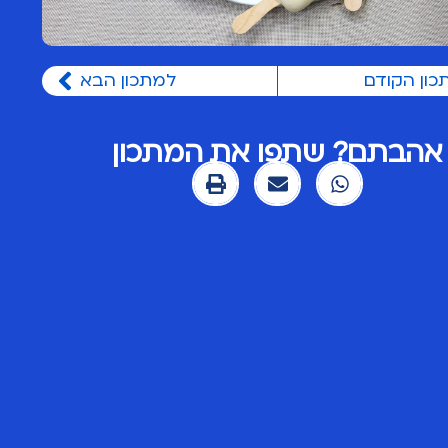
כון הקודם
למתכון הבא
אהבתם? שתפו את המתכון