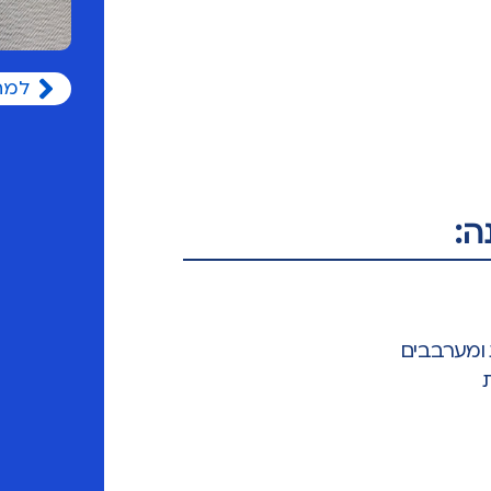
למת
ה: