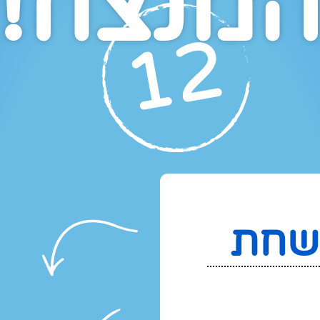
מנצח!
ושחת