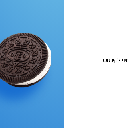
יני לקישוט