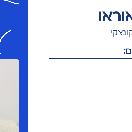
וראו
ונצקי
: